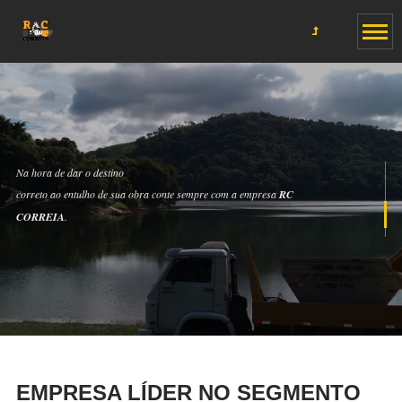
Na hora de dar o destino
correto ao entulho de sua obra conte sempre com a empresa
RC
CORREIA
.
EMPRESA LÍDER NO SEGMENTO